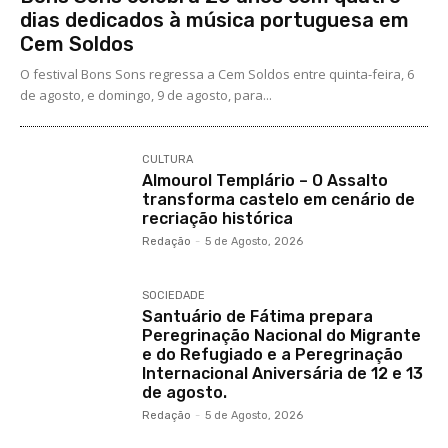
dias dedicados à música portuguesa em
Cem Soldos
O festival Bons Sons regressa a Cem Soldos entre quinta-feira, 6
de agosto, e domingo, 9 de agosto, para...
CULTURA
Almourol Templário – O Assalto
transforma castelo em cenário de
recriação histórica
Redação
-
5 de Agosto, 2026
SOCIEDADE
Santuário de Fátima prepara
Peregrinação Nacional do Migrante
e do Refugiado e a Peregrinação
Internacional Aniversária de 12 e 13
de agosto.
Redação
-
5 de Agosto, 2026