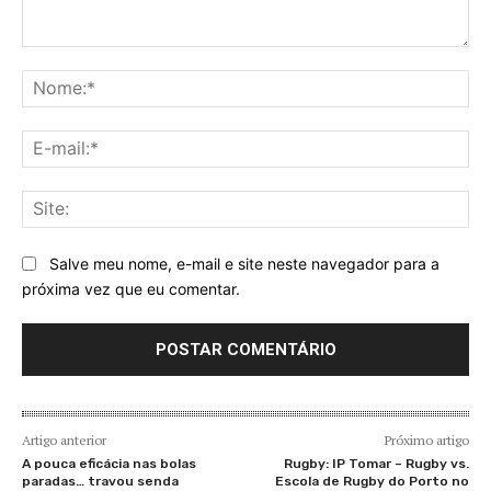
Comentário:
No
E-
mai
Sit
Salve meu nome, e-mail e site neste navegador para a
próxima vez que eu comentar.
Artigo anterior
Próximo artigo
A pouca eficácia nas bolas
Rugby: IP Tomar – Rugby vs.
paradas… travou senda
Escola de Rugby do Porto no