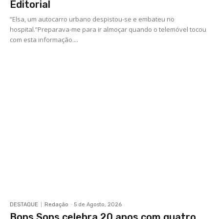
Editorial
“Elsa, um autocarro urbano despistou-se e embateu no
hospital.”Preparava-me para ir almoçar quando o telemóvel tocou
com esta informação....
DESTAQUE
Redação
-
5 de Agosto, 2026
Bons Sons celebra 20 anos com quatro