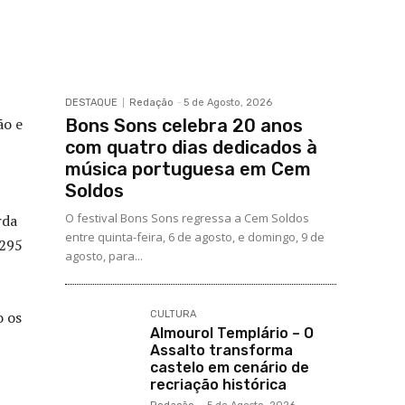
DESTAQUE
Redação
-
5 de Agosto, 2026
ão e
Bons Sons celebra 20 anos
com quatro dias dedicados à
música portuguesa em Cem
Soldos
O festival Bons Sons regressa a Cem Soldos
rda
entre quinta-feira, 6 de agosto, e domingo, 9 de
 295
agosto, para...
o os
CULTURA
Almourol Templário – O
Assalto transforma
castelo em cenário de
recriação histórica