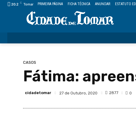
C
PRIMEIRA PÁGINA
FICHA TÉCNICA
ANUNCIAR
ESTATUTO ED
20.2
Tomar
ÚLTIMAS
CIDADE
FREGUESIAS
DESPORTO
CASOS
Fátima: apreen
cidadetomar
2877
27 de Outubro, 2020
0