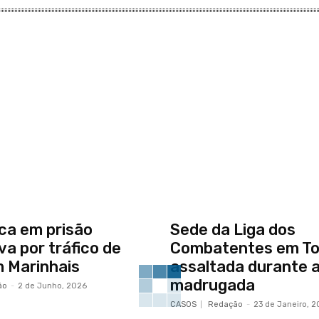
ica em prisão
Sede da Liga dos
va por tráfico de
Combatentes em T
 Marinhais
assaltada durante 
madrugada
ão
-
2 de Junho, 2026
CASOS
Redação
-
23 de Janeiro, 