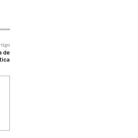
rtigo
a de
tica