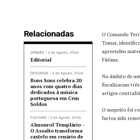
Relacionadas
O Comando Territ
Tomar, identific
apreendeu materi
OPINIÃO
5 de Agosto, 2026
Editorial
Fátima.
DESTAQUE
5 de Agosto, 2026
No âmbito de uma
Bons Sons celebra 20
fiscalizaram trê
anos com quatro dias
dedicados à música
artigos contrafe
portuguesa em Cem
Soldos
O suspeito foi c
factos sido reme
CULTURA
5 de Agosto, 2026
Almourol Templário –
O Assalto transforma
castelo em cenário de