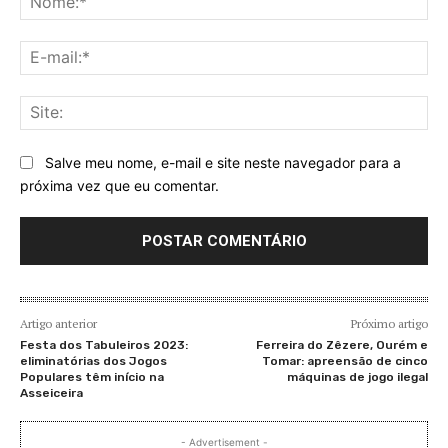
E-
mai
Sit
Salve meu nome, e-mail e site neste navegador para a
próxima vez que eu comentar.
Artigo anterior
Próximo artigo
Festa dos Tabuleiros 2023:
Ferreira do Zêzere, Ourém e
eliminatórias dos Jogos
Tomar: apreensão de cinco
Populares têm início na
máquinas de jogo ilegal
Asseiceira
- Advertisement -