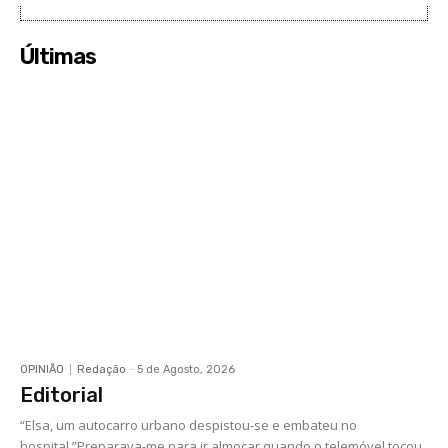
Últimas
OPINIÃO
Redação
-
5 de Agosto, 2026
Editorial
“Elsa, um autocarro urbano despistou-se e embateu no
hospital.”Preparava-me para ir almoçar quando o telemóvel tocou