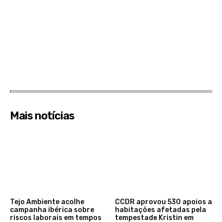
Mais notícias
Tejo Ambiente acolhe
CCDR aprovou 530 apoios a
campanha ibérica sobre
habitações afetadas pela
riscos laborais em tempos
tempestade Kristin em