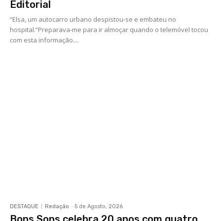
Editorial
“Elsa, um autocarro urbano despistou-se e embateu no
hospital.”Preparava-me para ir almoçar quando o telemóvel tocou
com esta informação....
DESTAQUE
Redação
-
5 de Agosto, 2026
Bons Sons celebra 20 anos com quatro