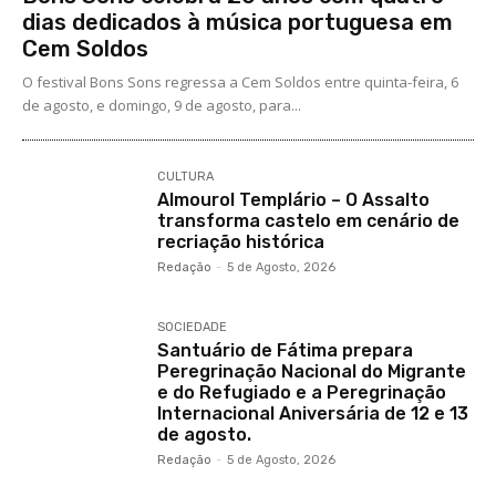
dias dedicados à música portuguesa em
Cem Soldos
O festival Bons Sons regressa a Cem Soldos entre quinta-feira, 6
de agosto, e domingo, 9 de agosto, para...
CULTURA
Almourol Templário – O Assalto
transforma castelo em cenário de
recriação histórica
Redação
-
5 de Agosto, 2026
SOCIEDADE
Santuário de Fátima prepara
Peregrinação Nacional do Migrante
e do Refugiado e a Peregrinação
Internacional Aniversária de 12 e 13
de agosto.
Redação
-
5 de Agosto, 2026