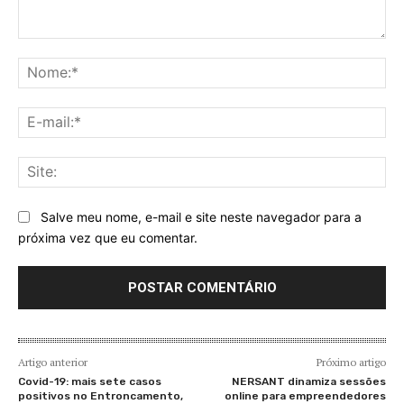
Comentário:
No
E-
mai
Sit
Salve meu nome, e-mail e site neste navegador para a
próxima vez que eu comentar.
Artigo anterior
Próximo artigo
Covid-19: mais sete casos
NERSANT dinamiza sessões
positivos no Entroncamento,
online para empreendedores