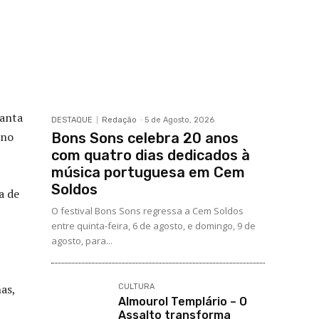
Santa
DESTAQUE
Redação
-
5 de Agosto, 2026
 no
Bons Sons celebra 20 anos
com quatro dias dedicados à
música portuguesa em Cem
Soldos
a de
O festival Bons Sons regressa a Cem Soldos
entre quinta-feira, 6 de agosto, e domingo, 9 de
agosto, para...
as,
CULTURA
Almourol Templário – O
Assalto transforma