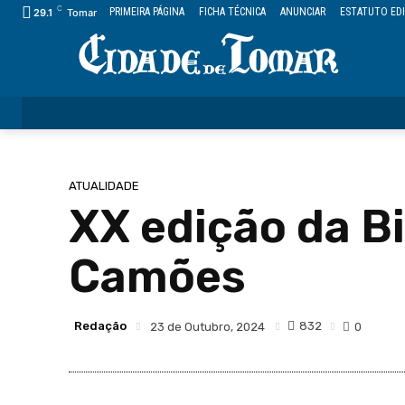
C
PRIMEIRA PÁGINA
FICHA TÉCNICA
ANUNCIAR
ESTATUTO EDI
29.1
Tomar
ÚLTIMAS
CIDADE
FREGUESIAS
DESPORTO
ATUALIDADE
XX edição da B
Camões
Redação
832
23 de Outubro, 2024
0