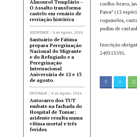
Almourol Templário –
coelho-bravo, ja
O Assalto transforma
Paiva” (12 espéc
castelo em cenário de
recriação histórica
cogumelos, cast
pudim de castanha
SOCIEDADE
5 de Agosto, 2026
Santuário de Fátima
Inscrição obriga
prepara Peregrinação
Nacional do Migrante
249313595.
e do Refugiado e a
Peregrinação
Internacional
Aniversária de 12 e 13
de agosto.
DESTAQUE
4 de Agosto, 2026
Autocarro dos TUT
embate na fachada do
Hospital de Tomar;
acidente resulta numa
vítima mortal e três
feridos