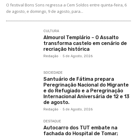
O festival Bons Sons regressa a Cem Soldos entre quinta-feira, 6
de agosto, e domingo, 9 de agosto, para...
CULTURA
Almourol Templário – O Assalto
transforma castelo em cenário de
recriação histórica
Redação
-
5 de Agosto, 2026
SOCIEDADE
Santuário de Fátima prepara
Peregrinação Nacional do Migrante
e do Refugiado e a Peregrinação
Internacional Aniversária de 12 e 13
de agosto.
Redação
-
5 de Agosto, 2026
DESTAQUE
Autocarro dos TUT embate na
fachada do Hospital de Tomar;