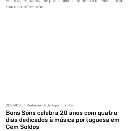
hospital.”Preparava-me para ir almoçar quando o telemóvel tocou
com esta informação....
DESTAQUE
Redação
-
5 de Agosto, 2026
Bons Sons celebra 20 anos com quatro
dias dedicados à música portuguesa em
Cem Soldos