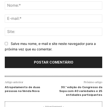
No
E-
mai
Sit
Salve meu nome, e-mail e site neste navegador para a
próxima vez que eu comentar.
Artigo anterior
Próximo artigo
Atropelamento de duas
30.ª edição do Congresso da
pessoas na Venda Nova
Sopa com 40 variedades e 25
entidades participantes
- Advertisement -