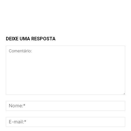
DEIXE UMA RESPOSTA
Comentário:
No
E-
mai