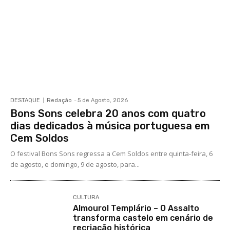
DESTAQUE
Redação
-
5 de Agosto, 2026
Bons Sons celebra 20 anos com quatro
dias dedicados à música portuguesa em
Cem Soldos
O festival Bons Sons regressa a Cem Soldos entre quinta-feira, 6
de agosto, e domingo, 9 de agosto, para...
CULTURA
Almourol Templário – O Assalto
transforma castelo em cenário de
recriação histórica