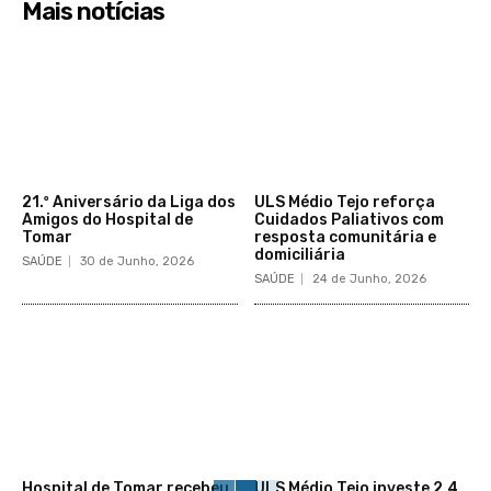
Mais notícias
21.º Aniversário da Liga dos
ULS Médio Tejo reforça
Amigos do Hospital de
Cuidados Paliativos com
Tomar
resposta comunitária e
domiciliária
SAÚDE
30 de Junho, 2026
SAÚDE
24 de Junho, 2026
Hospital de Tomar recebeu
ULS Médio Tejo investe 2,4