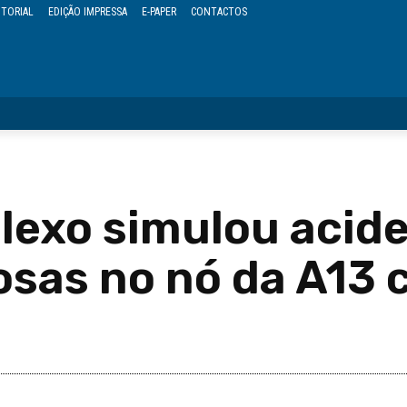
ITORIAL
EDIÇÃO IMPRESSA
E-PAPER
CONTACTOS
OPINIÃO
REGIÃO
POLÍTICA
CULTURA
EVENTOS
lexo simulou acid
osas no nó da A13 