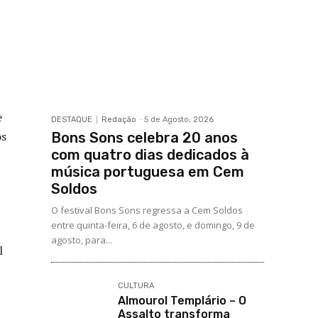
e
DESTAQUE
Redação
-
5 de Agosto, 2026
os
Bons Sons celebra 20 anos
com quatro dias dedicados à
música portuguesa em Cem
Soldos
O festival Bons Sons regressa a Cem Soldos
entre quinta-feira, 6 de agosto, e domingo, 9 de
agosto, para...
l
CULTURA
Almourol Templário – O
Assalto transforma