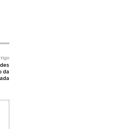
rtigo
rdes
o da
vada