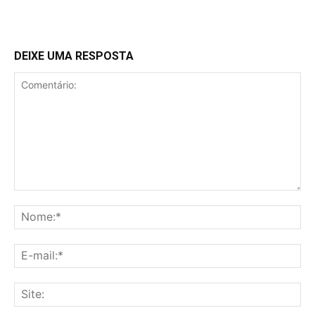
DEIXE UMA RESPOSTA
Comentário:
No
E-
mai
Sit