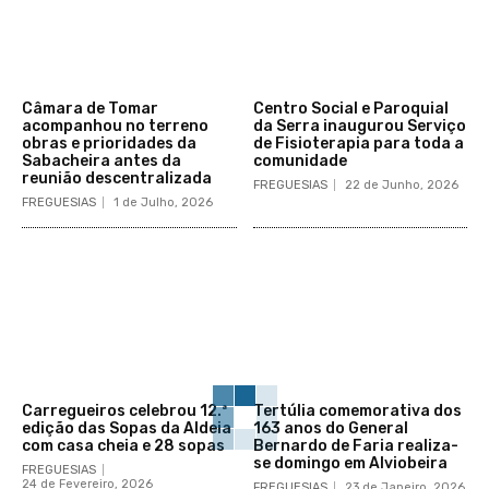
Câmara de Tomar
Centro Social e Paroquial
acompanhou no terreno
da Serra inaugurou Serviço
obras e prioridades da
de Fisioterapia para toda a
Sabacheira antes da
comunidade
reunião descentralizada
FREGUESIAS
22 de Junho, 2026
FREGUESIAS
1 de Julho, 2026
Carregueiros celebrou 12.ª
Tertúlia comemorativa dos
edição das Sopas da Aldeia
163 anos do General
com casa cheia e 28 sopas
Bernardo de Faria realiza-
se domingo em Alviobeira
FREGUESIAS
24 de Fevereiro, 2026
FREGUESIAS
23 de Janeiro, 2026