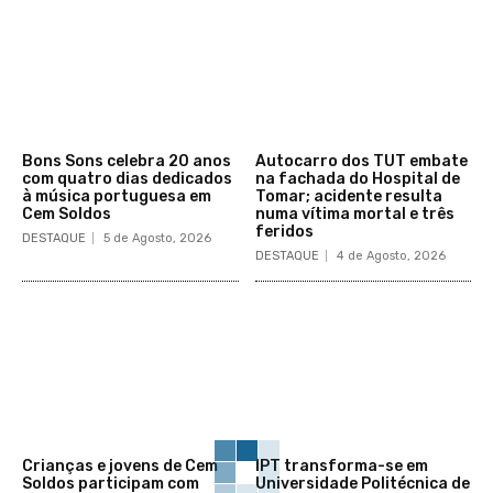
Bons Sons celebra 20 anos
Autocarro dos TUT embate
com quatro dias dedicados
na fachada do Hospital de
à música portuguesa em
Tomar; acidente resulta
Cem Soldos
numa vítima mortal e três
feridos
DESTAQUE
5 de Agosto, 2026
DESTAQUE
4 de Agosto, 2026
Crianças e jovens de Cem
IPT transforma-se em
Soldos participam com
Universidade Politécnica de