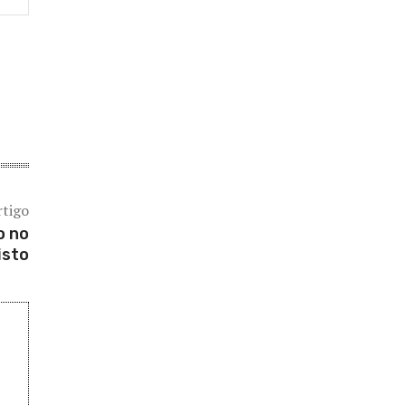
rtigo
o no
isto