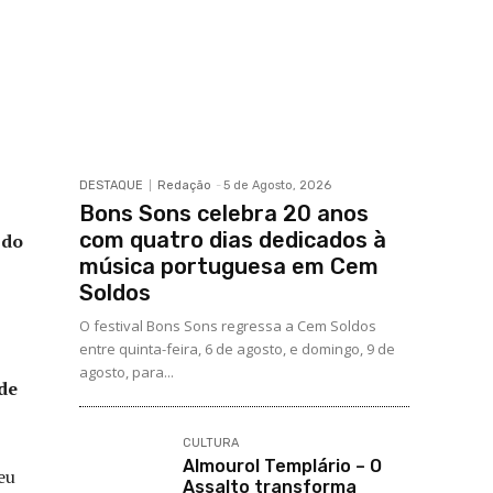
DESTAQUE
Redação
-
5 de Agosto, 2026
Bons Sons celebra 20 anos
com quatro dias dedicados à
 do
música portuguesa em Cem
Soldos
O festival Bons Sons regressa a Cem Soldos
entre quinta-feira, 6 de agosto, e domingo, 9 de
agosto, para...
de
CULTURA
Almourol Templário – O
eu
Assalto transforma