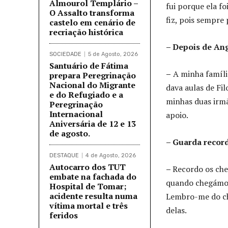
Almourol Templário –
fui porque ela fo
O Assalto transforma
fiz, pois sempre
castelo em cenário de
recriação histórica
– Depois de Ang
SOCIEDADE
5 de Agosto, 2026
Santuário de Fátima
–
A minha famíli
prepara Peregrinação
Nacional do Migrante
dava aulas de Fi
e do Refugiado e a
minhas duas irmã
Peregrinação
Internacional
apoio.
Aniversária de 12 e 13
de agosto.
– Guarda recor
DESTAQUE
4 de Agosto, 2026
Autocarro dos TUT
–
Recordo os che
embate na fachada do
quando chegámos 
Hospital de Tomar;
acidente resulta numa
Lembro-me do che
vítima mortal e três
delas.
feridos