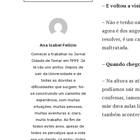
– E voltou a vis
–
Não e tenho um
agora é dos ango
resolver, é um c
Ana Isabel Felício
maltratada.
Comecei a trabalhar no Jornal
Cidade de Tomar em 1999. Já
– Quando chego
lá vão uns anitos. Depois de
sair da Universidade e de
–
Na altura as at
todas as dúvidas e
dificuldades que surgem, foi-
podíamos sair ma
se construindo um caminho de
confessar, íamos
experiência, com muitas
mãe dava aulas l
situações, muitas pessoas,
muitas aventuras e, claro,
também aconteci
muito trabalho. Ao fim de
todos estes anos, apesar de
todos os percalços que a vida
nos vai dando, cá estou, todos