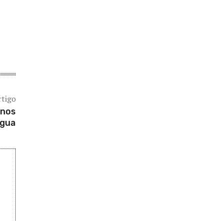
rtigo
 nos
água