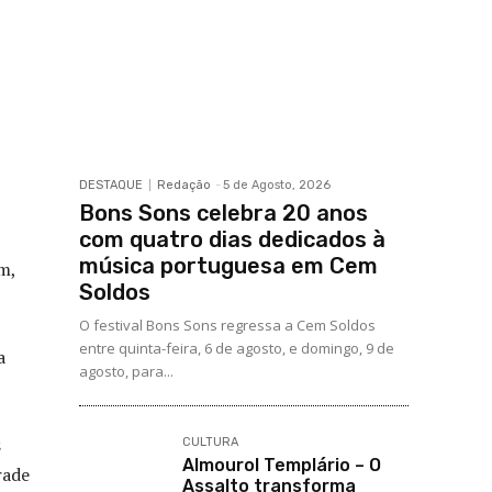
DESTAQUE
Redação
-
5 de Agosto, 2026
Bons Sons celebra 20 anos
com quatro dias dedicados à
música portuguesa em Cem
m,
Soldos
O festival Bons Sons regressa a Cem Soldos
entre quinta-feira, 6 de agosto, e domingo, 9 de
a
agosto, para...
s
CULTURA
Almourol Templário – O
rade
Assalto transforma