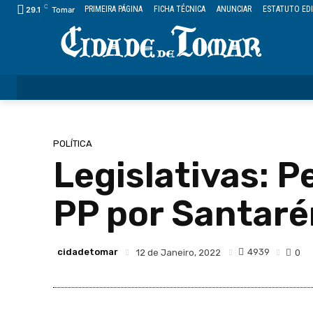
C
PRIMEIRA PÁGINA
FICHA TÉCNICA
ANUNCIAR
ESTATUTO EDI
29.1
Tomar
ÚLTIMAS
CIDADE
FREGUESIAS
DESPORTO
POLÍTICA
Legislativas: 
PP por Santar
cidadetomar
4939
12 de Janeiro, 2022
0