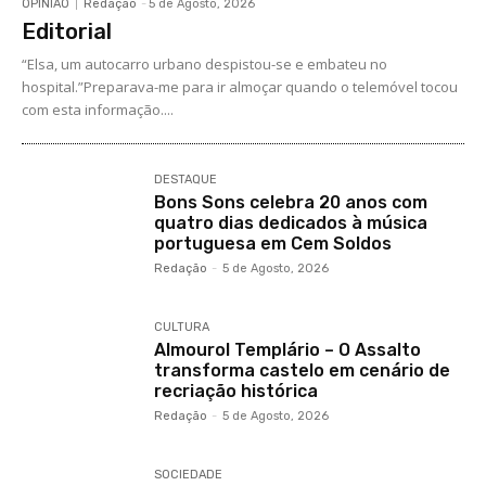
OPINIÃO
Redação
-
5 de Agosto, 2026
Editorial
“Elsa, um autocarro urbano despistou-se e embateu no
hospital.”Preparava-me para ir almoçar quando o telemóvel tocou
com esta informação....
DESTAQUE
Bons Sons celebra 20 anos com
quatro dias dedicados à música
portuguesa em Cem Soldos
Redação
-
5 de Agosto, 2026
CULTURA
Almourol Templário – O Assalto
transforma castelo em cenário de
recriação histórica
Redação
-
5 de Agosto, 2026
SOCIEDADE