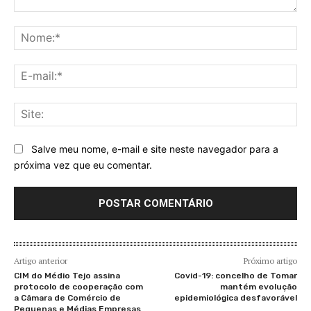
Comentário:
No
E-
mai
Sit
Salve meu nome, e-mail e site neste navegador para a
próxima vez que eu comentar.
Artigo anterior
Próximo artigo
CIM do Médio Tejo assina
Covid-19: concelho de Tomar
protocolo de cooperação com
mantém evolução
a Câmara de Comércio de
epidemiológica desfavorável
Pequenas e Médias Empresas