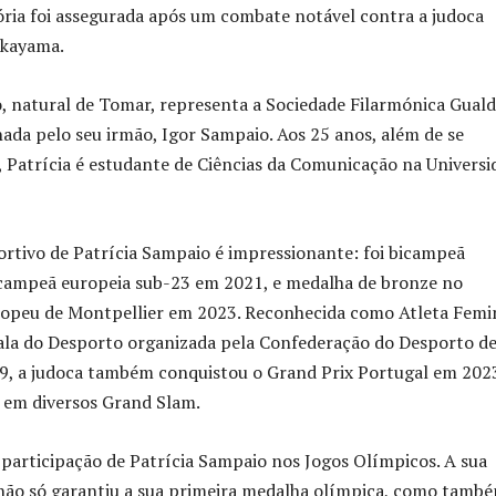
tória foi assegurada após um combate notável contra a judoca
akayama.
, natural de Tomar, representa a Sociedade Filarmónica Gual
inada pelo seu irmão, Igor Sampaio. Aos 25 anos, além de se
, Patrícia é estudante de Ciências da Comunicação na Universi
rtivo de Patrícia Sampaio é impressionante: foi bicampeã
 campeã europeia sub-23 em 2021, e medalha de bronze no
peu de Montpellier em 2023. Reconhecida como Atleta Femi
ala do Desporto organizada pela Confederação do Desporto d
9, a judoca também conquistou o Grand Prix Portugal em 202
 em diversos Grand Slam.
 participação de Patrícia Sampaio nos Jogos Olímpicos. A sua
 não só garantiu a sua primeira medalha olímpica, como tamb