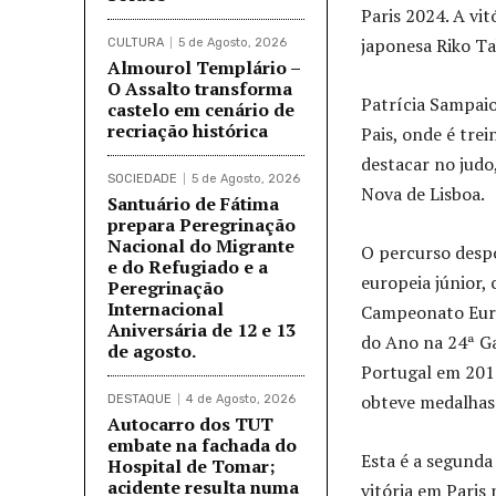
Paris 2024. A vi
japonesa Riko T
CULTURA
5 de Agosto, 2026
Almourol Templário –
O Assalto transforma
Patrícia Sampaio
castelo em cenário de
recriação histórica
Pais, onde é tre
destacar no judo
SOCIEDADE
5 de Agosto, 2026
Nova de Lisboa.
Santuário de Fátima
prepara Peregrinação
Nacional do Migrante
O percurso despo
e do Refugiado e a
europeia júnior,
Peregrinação
Internacional
Campeonato Euro
Aniversária de 12 e 13
do Ano na 24ª G
de agosto.
Portugal em 201
obteve medalhas
DESTAQUE
4 de Agosto, 2026
Autocarro dos TUT
embate na fachada do
Esta é a segunda
Hospital de Tomar;
acidente resulta numa
vitória em Paris