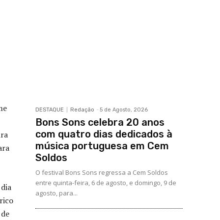
me
DESTAQUE
Redação
-
5 de Agosto, 2026
Bons Sons celebra 20 anos
com quatro dias dedicados à
ira
música portuguesa em Cem
ara
Soldos
O festival Bons Sons regressa a Cem Soldos
entre quinta-feira, 6 de agosto, e domingo, 9 de
 dia
agosto, para...
rico
 de