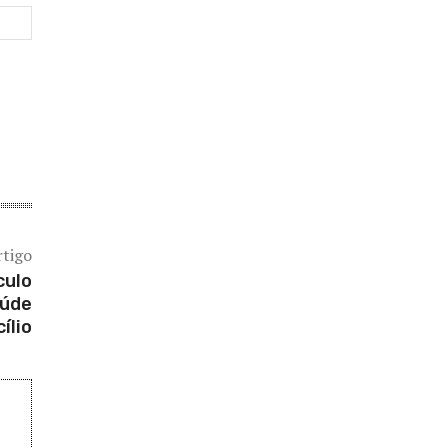
Site:
rtigo
culo
aúde
ílio