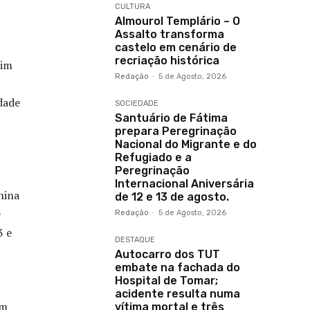
CULTURA
Almourol Templário – O
Assalto transforma
castelo em cenário de
recriação histórica
dim
Redação
-
5 de Agosto, 2026
dade
SOCIEDADE
Santuário de Fátima
prepara Peregrinação
Nacional do Migrante e do
Refugiado e a
Peregrinação
Internacional Aniversária
nina
de 12 e 13 de agosto.
e
Redação
-
5 de Agosto, 2026
3 e
DESTAQUE
Autocarro dos TUT
embate na fachada do
Hospital de Tomar;
acidente resulta numa
ém
vítima mortal e três