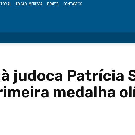
ITORIAL
EDIÇÃO IMPRESSA
E-PAPER
CONTACTOS
OPINIÃO
REGIÃO
POLÍTICA
CULTURA
EVENTOS
à judoca Patrícia 
rimeira medalha ol