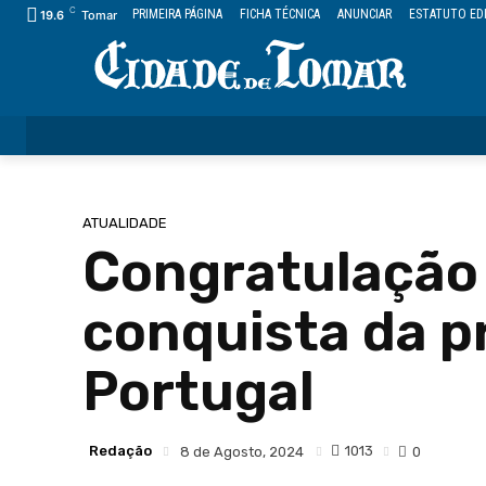
C
PRIMEIRA PÁGINA
FICHA TÉCNICA
ANUNCIAR
ESTATUTO ED
19.6
Tomar
ÚLTIMAS
CIDADE
FREGUESIAS
DESPORTO
ATUALIDADE
Congratulação 
conquista da p
Portugal
Redação
1013
8 de Agosto, 2024
0