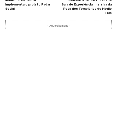
Município de Tomar
Convento de Cristo recebe
implementa o projeto Radar
Sala de Experiência Imersiva da
Social
Rota dos Templários do Médio
Tejo
- Advertisement -