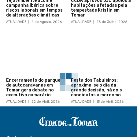
Tejo Ambiente acolhe
CCDR aprovou 530 apoios a
campanha ibérica sobre
habitações afetadas pela
riscos laborais em tempos
tempestade Kristin em
de alterações climáticas
Tomar
ATUALIDADE
4 de Agosto, 2026
ATUALIDADE
28 de Julho, 2026
Encerramento do parque
Festa dos Tabuleiros:
de autocaravanas em
aproxima-se o dia da
Tomar gera debate no
grande decisão, há dois
executivo camarário
candidatos a mordomo
ATUALIDADE
22 de Abril, 2026
ATUALIDADE
15 de Abril, 2026