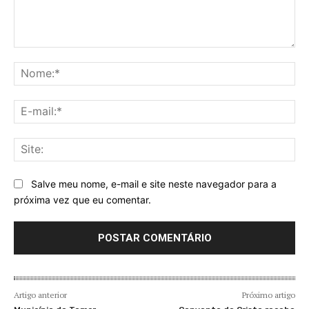
Comentário:
No
E-
mai
Sit
Salve meu nome, e-mail e site neste navegador para a
próxima vez que eu comentar.
Artigo anterior
Próximo artigo