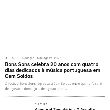
DESTAQUE
Redação
-
5 de Agosto, 2026
Bons Sons celebra 20 anos com quatro
dias dedicados à música portuguesa em
Cem Soldos
O festival Bons Sons regressa a Cem Soldos entre quinta-feira, 6
de agosto, e domingo, 9 de agosto, para...
CULTURA
Almourol Templário – O Assalto