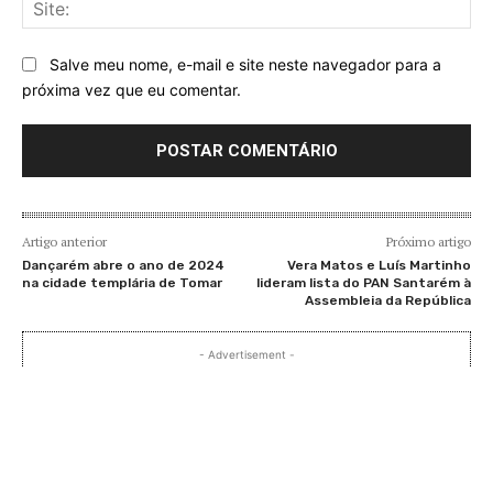
Sit
Salve meu nome, e-mail e site neste navegador para a
próxima vez que eu comentar.
Artigo anterior
Próximo artigo
Dançarém abre o ano de 2024
Vera Matos e Luís Martinho
na cidade templária de Tomar
lideram lista do PAN Santarém à
Assembleia da República
- Advertisement -