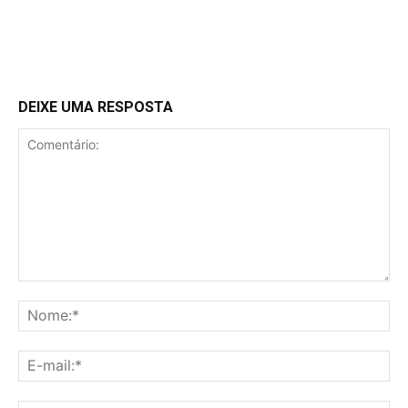
DEIXE UMA RESPOSTA
Comentário:
No
E-
mai