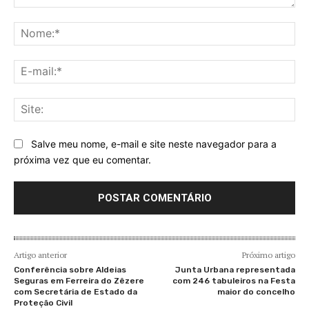
Comentário:
No
E-
mai
Sit
Salve meu nome, e-mail e site neste navegador para a
próxima vez que eu comentar.
Artigo anterior
Próximo artigo
Conferência sobre Aldeias
Junta Urbana representada
Seguras em Ferreira do Zêzere
com 246 tabuleiros na Festa
com Secretária de Estado da
maior do concelho
Proteção Civil