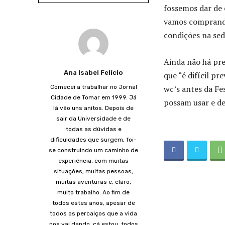
fossemos dar de
vamos comprando 
condições na sede
Ainda não há pre
Ana Isabel Felício
que “é difícil pr
Comecei a trabalhar no Jornal
wc’s antes da Fe
Cidade de Tomar em 1999. Já
possam usar e de
lá vão uns anitos. Depois de
sair da Universidade e de
todas as dúvidas e
dificuldades que surgem, foi-
se construindo um caminho de
experiência, com muitas
situações, muitas pessoas,
muitas aventuras e, claro,
muito trabalho. Ao fim de
todos estes anos, apesar de
todos os percalços que a vida
nos vai dando, cá estou, todos