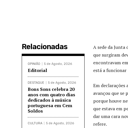
Relacionadas
A sede da Junta 
que surgiram dev
encontravam em 
OPINIÃO
5 de Agosto, 2026
Editorial
está a funcionar 
DESTAQUE
5 de Agosto, 2026
Em declarações a
Bons Sons celebra 20
avançou que se 
anos com quatro dias
dedicados à música
porque houve nec
portuguesa em Cem
que estava em pe
Soldos
dar uma cara nov
refere.
CULTURA
5 de Agosto, 2026