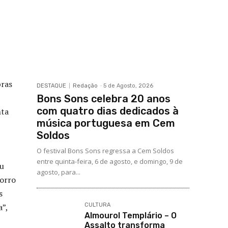
bras
DESTAQUE
Redação
-
5 de Agosto, 2026
Bons Sons celebra 20 anos
com quatro dias dedicados à
nta
música portuguesa em Cem
Soldos
O festival Bons Sons regressa a Cem Soldos
entre quinta-feira, 6 de agosto, e domingo, 9 de
ou
agosto, para...
forro
s
”,
CULTURA
Almourol Templário – O
Assalto transforma