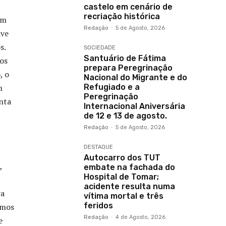
castelo em cenário de
recriação histórica
um
Redação
-
5 de Agosto, 2026
ave
s.
SOCIEDADE
Santuário de Fátima
os
prepara Peregrinação
, o
Nacional do Migrante e do
m
Refugiado e a
Peregrinação
nta
Internacional Aniversária
de 12 e 13 de agosto.
Redação
-
5 de Agosto, 2026
DESTAQUE
Autocarro dos TUT
,
embate na fachada do
Hospital de Tomar;
acidente resulta numa
ra
vítima mortal e três
feridos
amos
Redação
-
4 de Agosto, 2026
e