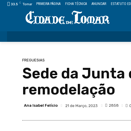
C
PRIMEIRA PÁGINA
FICHA TÉCNICA
ANUNCIAR
ESTATUTO ED
33.5
Tomar
ÚLTIMAS
CIDADE
FREGUESIAS
DESPORTO
FREGUESIAS
Sede da Junta 
remodelação
Ana Isabel Felício
2858
21 de Março, 2023