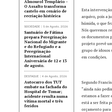
Almourol Templário –
O Assalto transforma
Esta intervenção
castelo em cenário de
recriação histórica
arquivo, pois a 
húmida, o que fe
SOCIEDADE
5 de Agosto, 2026
Nós queremos rec
Santuário de Fátima
os documentos pr
prepara Peregrinação
Nacional do Migrante
projeto prevê u
e do Refugiado e a
grupo de idosos 
Peregrinação
Internacional
em condições.
Aniversária de 12 e 13
de agosto.
DESTAQUE
4 de Agosto, 2026
Autocarro dos TUT
Segundo Francisc
embate na fachada do
“ainda não pedi
Hospital de Tomar;
estamos a fazer 
acidente resulta numa
vítima mortal e três
está a ser feita
feridos
orçamento para i