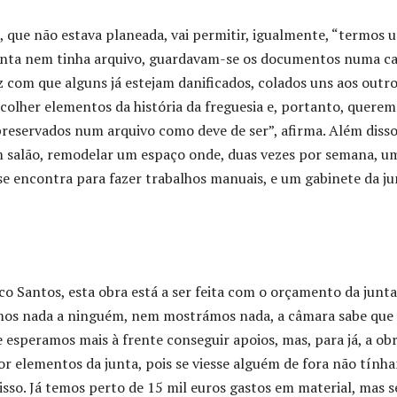
, que não estava planeada, vai permitir, igualmente, “termos 
junta nem tinha arquivo, guardavam-se os documentos numa c
z com que alguns já estejam danificados, colados uns aos outro
olher elementos da história da freguesia e, portanto, querem
eservados num arquivo como deve de ser”, afirma. Além disso
m salão, remodelar um espaço onde, duas vezes por semana, u
se encontra para fazer trabalhos manuais, e um gabinete da ju
o Santos, esta obra está a ser feita com o orçamento da junta
mos nada a ninguém, nem mostrámos nada, a câmara sabe que
e esperamos mais à frente conseguir apoios, mas, para já, a ob
 por elementos da junta, pois se viesse alguém de fora não tính
sso. Já temos perto de 15 mil euros gastos em material, mas s