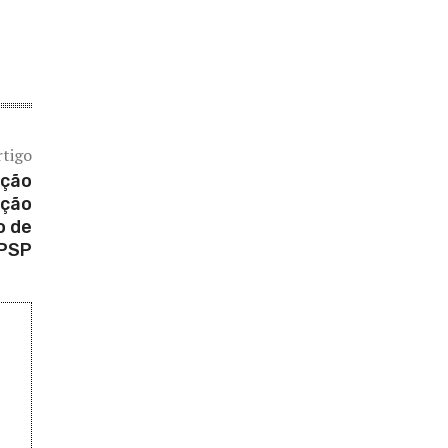
rtigo
ação
ação
o de
 PSP