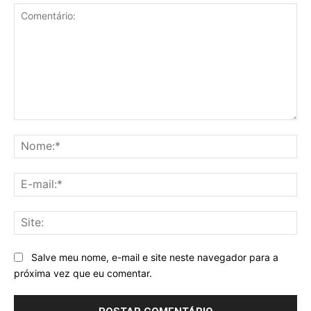
Comentário:
No
E-
mai
Sit
Salve meu nome, e-mail e site neste navegador para a
próxima vez que eu comentar.