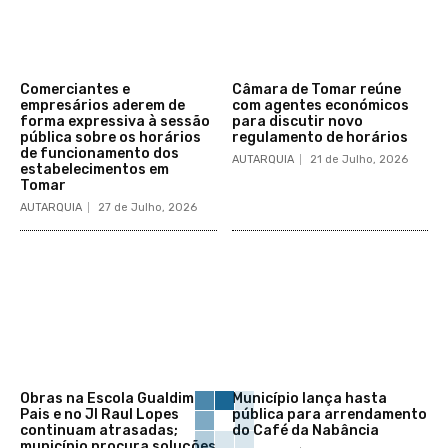
Comerciantes e
Câmara de Tomar reúne
empresários aderem de
com agentes económicos
forma expressiva à sessão
para discutir novo
pública sobre os horários
regulamento de horários
de funcionamento dos
AUTARQUIA
21 de Julho, 2026
estabelecimentos em
Tomar
AUTARQUIA
27 de Julho, 2026
Obras na Escola Gualdim
Município lança hasta
Pais e no JI Raul Lopes
pública para arrendamento
continuam atrasadas;
do Café da Nabância
município procura soluções