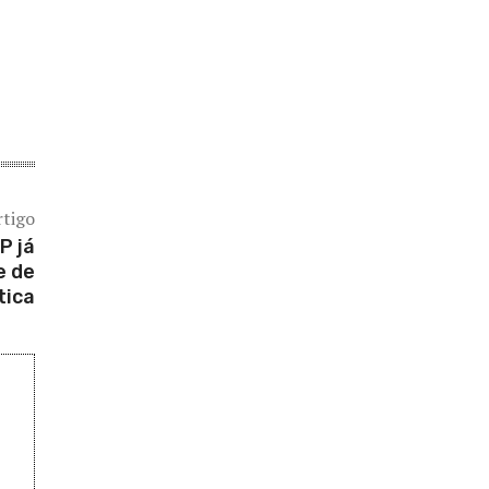
rtigo
P já
e de
tica