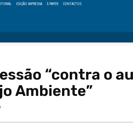
ITORIAL
EDIÇÃO IMPRESSA
E-PAPER
CONTACTOS
OPINIÃO
REGIÃO
POLÍTICA
CULTURA
EVENTOS
essão “contra o a
ejo Ambiente”
0