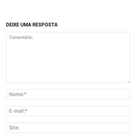
DEIXE UMA RESPOSTA
Comentário:
No
E-
mai
Sit