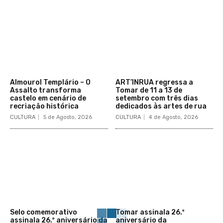
Almourol Templário – O
ART’INRUA regressa a
Assalto transforma
Tomar de 11 a 13 de
castelo em cenário de
setembro com três dias
recriação histórica
dedicados às artes de rua
CULTURA
5 de Agosto, 2026
CULTURA
4 de Agosto, 2026
Selo comemorativo
Tomar assinala 26.º
assinala 26.º aniversário da
aniversário da