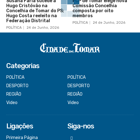
Susana Faria sucede a
PCP de Tomar elege nova
Hugo Cristóvão na
Comissão Concelhia
Concelhia de Tomar do PS;
composta por oito
Hugo Costa reeleito na
membros
Federação Distrital
POLÍTICA
24 de Junho, 2026
POLÍTICA
24 de Junho, 2026
Categorias
POLÍTICA
POLÍTICA
DESPORTO
DESPORTO
REGIÃO
REGIÃO
Video
Video
Ligações
Siga-nos
Primeira Página