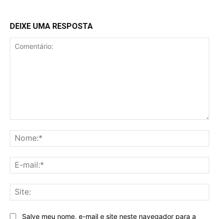
DEIXE UMA RESPOSTA
Comentário:
No
E-
mai
Sit
Salve meu nome, e-mail e site neste navegador para a