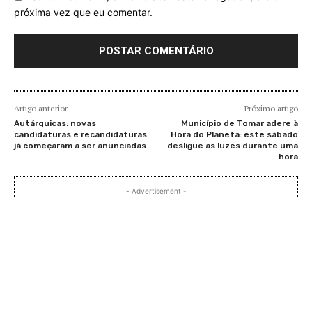
próxima vez que eu comentar.
Artigo anterior
Próximo artigo
Autárquicas: novas
Município de Tomar adere à
candidaturas e recandidaturas
Hora do Planeta: este sábado
já começaram a ser anunciadas
desligue as luzes durante uma
hora
- Advertisement -