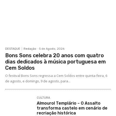
DESTAQUE
Redação
-
5 de Agosto, 2026
Bons Sons celebra 20 anos com quatro
dias dedicados à música portuguesa em
Cem Soldos
O festival Bons Sons regressa a Cem Soldos entre quinta-feira, 6
de agosto, e domingo, 9 de agosto, para...
CULTURA
Almourol Templário – O Assalto
transforma castelo em cenário de
recriação histórica