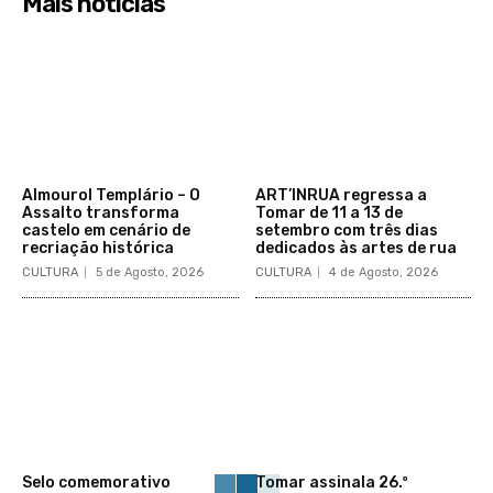
Mais notícias
Almourol Templário – O
ART’INRUA regressa a
Assalto transforma
Tomar de 11 a 13 de
castelo em cenário de
setembro com três dias
recriação histórica
dedicados às artes de rua
CULTURA
5 de Agosto, 2026
CULTURA
4 de Agosto, 2026
Selo comemorativo
Tomar assinala 26.º