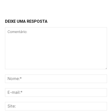
DEIXE UMA RESPOSTA
Comentário:
No
E-
mai
Sit