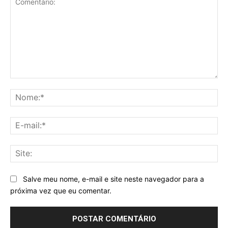
Comentário:
No
E-
mai
Sit
Salve meu nome, e-mail e site neste navegador para a
próxima vez que eu comentar.