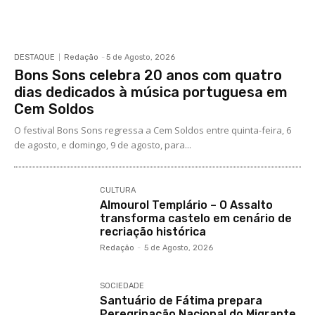
DESTAQUE
Redação
-
5 de Agosto, 2026
Bons Sons celebra 20 anos com quatro
dias dedicados à música portuguesa em
Cem Soldos
O festival Bons Sons regressa a Cem Soldos entre quinta-feira, 6
de agosto, e domingo, 9 de agosto, para...
CULTURA
Almourol Templário – O Assalto
transforma castelo em cenário de
recriação histórica
Redação
-
5 de Agosto, 2026
SOCIEDADE
Santuário de Fátima prepara
Peregrinação Nacional do Migrante